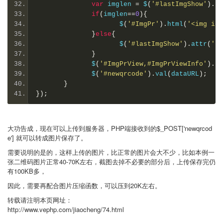
var
 imglen 
=
 $
(
'#lastImgShow'
).
le
if
(
imglen
==
0
){
                     $
(
'#ImgPr'
).
html
(
'<img id=
}
else
{
                     $
(
'#lastImgShow'
).
attr
(
'sr
}
              $
(
'#ImgPrView,#ImgPrViewInfo'
).
hi
              $
(
'#newqrcode'
).
val
(
dataURL
);
}
});
大功告成，现在可以上传到服务器，
PHP
端接收到的$_POST['newqrcod
e'] 就可以转成图片保存了。
需要说明的是的，这样上传的图片，比正常的图片会大不少，比如本例一
张二维码图片正常40-70K左右，截图去掉不必要的部分后，上传保存完仍
有100KB多，
因此，需要再配合图片压缩函数，可以压到20K左右。
转载请注明本页网址：
http://www.vephp.com/jiaocheng/74.html