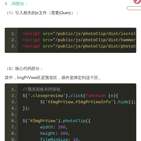
3、JS部分：
（1）引入相关的js文件（需要jQuery）：
<script
src
=
"/public/js/photoClip/dist/iscroll-
<script
src
=
"/public/js/photoClip/dist/hammer.m
<script
src
=
"/public/js/photoClip/dist/photoCli
（2）核心代码部分：
其中，ImgPrView区是预览区，插件是绑定到这个区。
//预览面板关闭按钮
$
(
'.closepreview'
).
click
(
function
(
e
){
       $
(
'#ImgPrView,#ImgPrViewInfo'
).
hide
();
});
$
(
'#ImgPrView'
).
photoClip
({
       width
:
260
,
       height
:
260
,
       fileMinSize
:
10
,