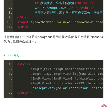
<b>
微信默认二维码上传预览
</b><br
/>
         大小260*260px，80KB内
<br
/><br
/>
         只需正方形即可，若原图中有不必要部分，只保留
</div>
<input
type
=
"hidden"
value
=
""
name
=
"newqrcode"
</div>
注意我们做了一个隐藏域newqrcode是用来接收实际截图后接收的base64
代码，给服务端处理用。
2、CSS部分：
<style>
#ImgPr{text-align:center;position: absol
#ImgPr img,#ImgPrView img{max-width:100%
#ImgPrView,#ImgPrViewInfo{display:none;p
#ImgPrViewInfo{z-index:99999; background
.
closepreview
{
color
:
red
;
cursor
:
 pointer
}
</style>