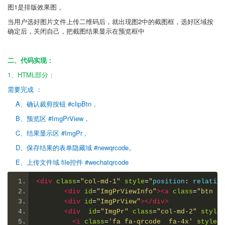
图1是排版效果图，
当用户选好图片文件上传二维码后，就出现图2中的截图框，选好区域按
确定后，关闭自己，把截图结果显示在预览框中
二、代码实现：
1、HTML部分：
需要完成 ：
A、确认裁剪按钮 #clipBtn，
B、预览区 #ImgPrView，
C、结果显示区 #ImgPr ,
D、保存结果的表单隐藏域 #newqrcode。
E、上传文件域 file控件 #wechatqrcode
<div
class
=
"col-md-1"
style
=
"
position
:
 relative
<div
id
=
"ImgPrViewInfo"
><a
class
=
"btn bt
<div
id
=
"ImgPrView"
></div>
<div
id
=
"ImgPr"
class
=
"col-md-2"
style
=
<i
class
=
'fa fa-qrcode  fa-4x'
style
=
'