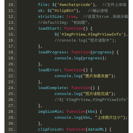
       file
:
 $
(
'#wechatqrcode'
),
//文件上传域
       ok
:
 $
(
"#clipBtn"
),
//确认按钮
       strictSize
:
true
,
//设置为true，则表示截
//defaultImg: "初始图",
       loadStart
:
function
()
{
              $
(
'#ImgPrView,#ImgPrViewInfo'
).
sh
//console.log("照片读取中");
},
       loadProgress
:
function
(
progress
)
{
              console
.
log
(
progress
);
},
       loadError
:
function
()
{
              console
.
log
(
"图片加载失败"
);
},
       loadComplete
:
function
()
{
              console
.
log
(
"照片读取完成"
);
//$('#ImgPrView,#ImgPrViewInfo').
},
       imgSizeMin
:
function
(
kbs
)
{
              console
.
log
(
kbs
,
"上传图片过小"
);
},
       clipFinish
:
function
(
dataURL
)
{