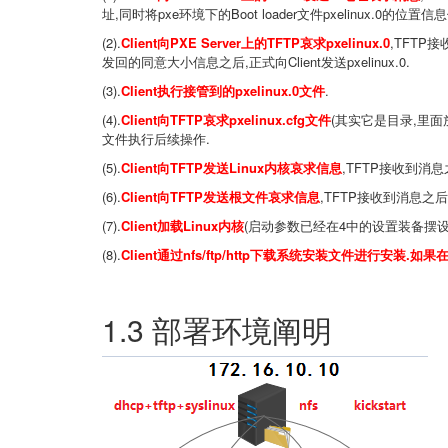
址,同时将
pxe环境下的
Boot loader文件
pxelinux.0的位置
(2).
Client
向
PXE Server上的
TFTP哀求
pxelinux.0
,
TFTP
发回的同意大小信息之后,正式向
Client发送
pxelinux.0.
(3).
Client
执行接管到的
pxelinux.0文件
.
(4).
Client
向
TFTP哀求
pxelinux.cfg文件
(其实它是目录,里
文件执行后续操作.
(5).
Client
向
TFTP发送
Linux内核哀求信息
,
TFTP接收到消
(6).
Client
向
TFTP发送根文件哀求信息
,
TFTP接收到消息之
(7).
Client
加载
Linux内核
(启动参数已经在
4中的设置装备摆设
(8).
Client
通过
nfs/ftp/http下载系统安装文件进行安装.如果
1.3 部署环境阐明