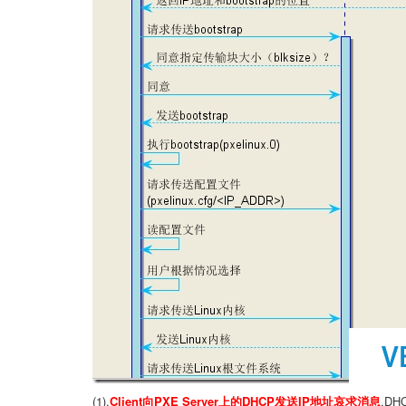
(1).
Client
向
PXE Server上的
DHCP发送
IP地址哀求消息
,
DH