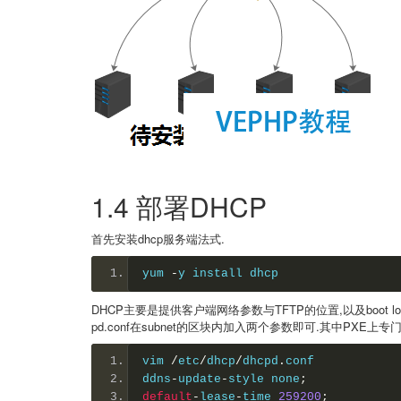
1.4 部署DHCP
首先安装dhcp服务端法式.
yum
-
y 
install
 dhcp
DHCP主要是提供客户端网络参数与TFTP的位置,以及boot lo
pd.conf在subnet的区块内加入两个参数即可.其中PXE上专门为P
vim 
/
etc
/
dhcp
/
dhcpd
.
conf
ddns
-
update
-
style none
;
default
-
lease
-
time
259200
;