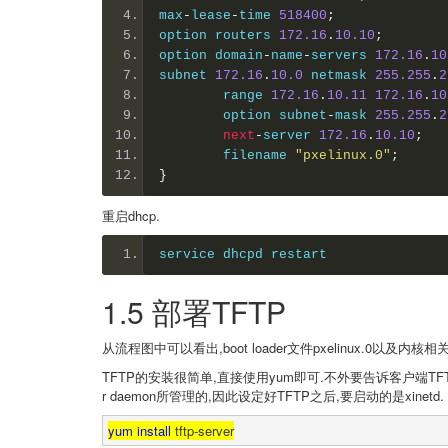
max
-
lease
-
time
518400
;
option routers 
172.16
.
10.10
;
option domain
-
name
-
servers 
172.16
.
10
subnet 
172.16
.
10.0
 netmask 
255.255
.
2
        range 
172.16
.
10.11
172.16
.
10
        option subnet
-
mask 
255.255
.
2
next
-
server 
172.16
.
10.10
;
        filename 
"
pxelinux.0
"
;
}
重启
dhcp.
service dhcpd restart
1.5 部署TFTP
从流程图中可以看出,boot loader文件pxelinux.0以及内核
TFTP的安装很简单,直接使用yum即可.不外要告诉客户端TFT
r daemon所管理的,因此设定好TFTP之后,要启动的是xinetd.
yum
install
tftp-server