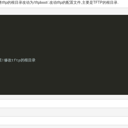
将
tftp的根目录改动为
/tftpboot/.改动
tftp的配置文件,主要是
TFTP的根目录.
里!修改tftp的根目录