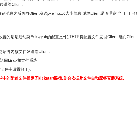
信息传送给
Client.
接收到消息之后再向
Client发送
pxelinux.0大小信息,试探
Client是否满意,当
TFTP收
面放置的是是启动菜单,即
grub的配置文件
),
TFTP将配置文件发回
Client,继而
Clie
息之后将内核文件发送给
Client.
后返回
Linux根文件系统.
文件中设置好了).
在
4中的配置文件指定了
kickstart路径,则会依据此文件自动应答安装系统.