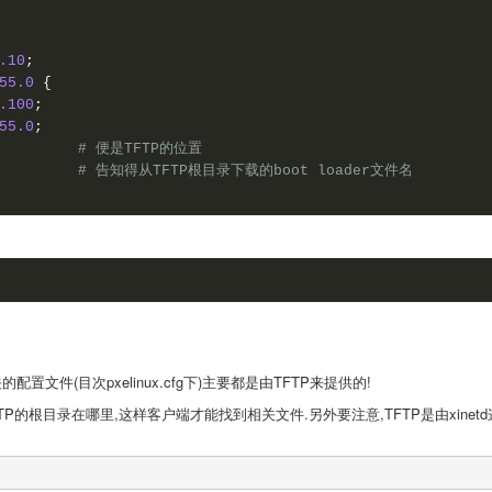
.10
;
55.0
{
.100
;
55.0
;
# 便是TFTP的位置
# 告知得从TFTP根目录下载的boot loader文件名
相关的配置文件(目次pxelinux.cfg下)主要都是由TFTP来提供的!
P的根目录在哪里,这样客户端才能找到相关文件.另外要注意,TFTP是由xinetd这