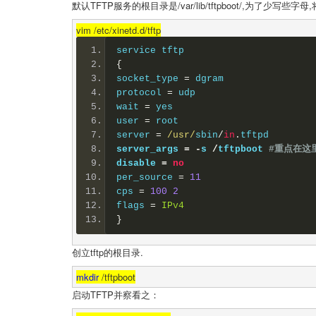
默认
TFTP服务的根目录是
/var/lib/tftpboot/,为了少写些字母,
vim /etc/xinetd.d/tftp
service tftp
{
socket_type 
=
 dgram
protocol 
=
 udp
wait
=
 yes
user 
=
 root
server 
=
/usr/
sbin
/
in
.
tftpd
server_args 
=
-
s 
/
tftpboot 
#重点在这
disable 
=
no
per_source 
=
11
cps 
=
100
2
flags 
=
IPv4
}
创立tftp的根目录.
mkdir
/tftpboot
启动TFTP并察看之：