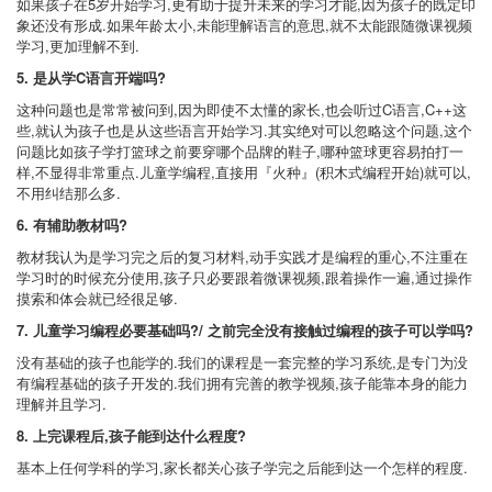
如果孩子在5岁开始学习,更有助于提升未来的学习才能,因为孩子的既定印
象还没有形成.如果年龄太小,未能理解语言的意思,就不太能跟随微课视频
学习,更加理解不到.
5. 是从学C语言开端吗?
这种问题也是常常被问到,因为即使不太懂的家长,也会听过C语言,C++这
些,就认为孩子也是从这些语言开始学习.其实绝对可以忽略这个问题,这个
问题比如孩子学打篮球之前要穿哪个品牌的鞋子,哪种篮球更容易拍打一
样,不显得非常重点.儿童学编程,直接用『火种』(积木式编程开始)就可以,
不用纠结那么多.
6. 有辅助教材吗?
教材我认为是学习完之后的复习材料,动手实践才是编程的重心,不注重在
学习时的时候充分使用,孩子只必要跟着微课视频,跟着操作一遍,通过操作
摸索和体会就已经很足够.
7. 儿童学习编程必要基础吗?/ 之前完全没有接触过编程的孩子可以学吗?
没有基础的孩子也能学的.我们的课程是一套完整的学习系统,是专门为没
有编程基础的孩子开发的.我们拥有完善的教学视频,孩子能靠本身的能力
理解并且学习.
8. 上完课程后,孩子能到达什么程度?
基本上任何学科的学习,家长都关心孩子学完之后能到达一个怎样的程度.