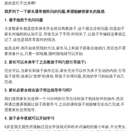
真的是忙不过来啊!
我罗列了一下家长通常都邑问的问题,希望能解答家长的疑虑.
1. 着手做胜于先问问题
大多数家长都是想本身先学会然后再教孩子,这个观点没有问题.但是由于
家长对编程的认知不足,导致无从下手而,时间长了,让孩子学编程这事就忘
记了,这也是我常常面对的情况.
如其这样,倒不如依照我的方法,家长马上和孩子跟着去做就行,而且也不需
要准备什么,只要一部电脑,随时随地就可以开始.
2. 家长可以本身学了之后教孩子吗?(想引导孩子)
完全可以,当家长和孩子操作过后,家长完全可以作为亲子互动的内容,引导
孩子使用,或者以“老师”的身份,帮孩子办理问题,其他的学习则由孩子自己
完成.
3. 家长必要全程在孩子旁边指导学习吗?
我们推荐家长先使用一个10分钟的引导办法给孩子熟练软件的操作.然后
再通过微课视频让孩子跟着学习.之后的课程孩子就能够完全自己完成,不
需要家长在旁指导.
4. 孩子多年夜就可以开始学习
5岁是我主观性所接触过适合学游戏式和积木式编程的最小年龄,不分男女.