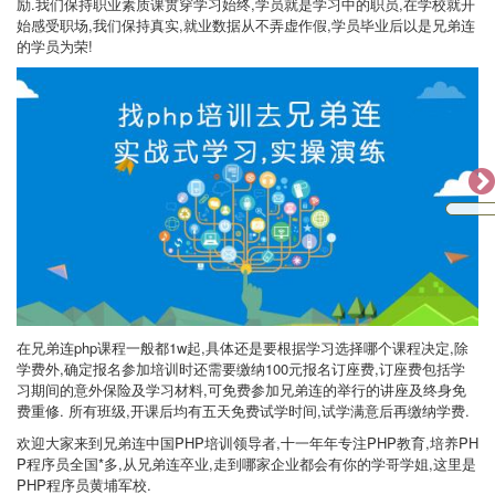
励.我们保持职业素质课贯穿学习始终,学员就是学习中的职员,在学校就开
始感受职场,我们保持真实,就业数据从不弄虚作假,学员毕业后以是兄弟连
的学员为荣!
在兄弟连php课程一般都1w起,具体还是要根据学习选择哪个课程决定,除
学费外,确定报名参加培训时还需要缴纳100元报名订座费,订座费包括学
习期间的意外保险及学习材料,可免费参加兄弟连的举行的讲座及终身免
费重修. 所有班级,开课后均有五天免费试学时间,试学满意后再缴纳学费.
欢迎大家来到兄弟连中国PHP培训领导者,十一年年专注PHP教育,培养PH
P程序员全国*多,从兄弟连卒业,走到哪家企业都会有你的学哥学姐,这里是
PHP程序员黄埔军校.