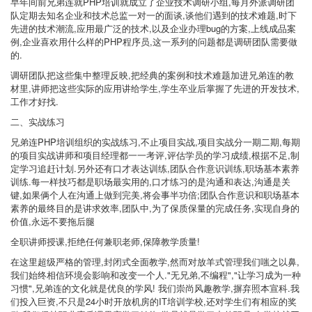
早年间前兄弟连就PHP培训就成立了企业技术调研小组,每月外派调研团
队定期去知名企业和技术总监一对一的面谈,谈他们遇到的技术难题,时下
先进的技术潮流,应用最广泛的技术,以及企业办理bug的方案,上线成品案
例,企业喜欢用什么样的PHP程序员,这一系列的问题都是调研团队需要做
的.
调研团队把这些集中整理反映,把经典的案例和技术难题加进兄弟连的教
材里,讲师把这些实际的应用讲给学生,学生卒业后掌握了先进的开发技术,
工作才好找.
二、实战练习
兄弟连PHP培训组织的实战练习,不止项目实战,项目实战分一期二期,每期
的项目实战讲师和项目经理都一一考评,评估学员的学习成绩,根据不足,制
定学习追赶计划.另外还有口才表达训练,团队合作意识训练,职场基本素养
训练.每一样技巧都是职场最实用的,口才练习的是沟通和表达,沟通是关
键,如果俩个人在沟通上做到完美,将会事半功倍;团队合作意识和职场基本
素养的最终目的是讲求效率,团队中,为了保质保量的完成任务,实现自身的
价值,永远不要拖后腿
全职讲师授课,拒绝任何兼职老师,保障教学质量!
在这里超级严格的管理,封闭式全面教学,然而对放羊式管理我们嗤之以鼻,
我们始终相信环境会影响和改变一个人."无兄弟,不编程","让学习成为一种
习惯",兄弟连的文化就是优良的学风! 我们崇尚风趣教学,摒弃照本宣科.我
们投入巨资,不只是24小时开放机房的IT培训学校,还对学生们有相应的奖