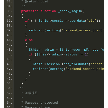
  * @return void
  */
protected
function
 _check_login
()
{
if
(
!
 $this
->
session
->
userdata
(
'uid'
))
{
      redirect
(
setting
(
'backend_access_point'
)
}
else
{
      $this
->
_admin 
=
 $this
->
user_mdl
->
get_full
if
(
$this
->
_admin
->
status 
!=
1
)
{
        $this
->
session
->
set_flashdata
(
'error'
,
        redirect
(
setting
(
'backend_access_point'
}
}
}
/**
  * 加载视图
  *
  * @access protected
  * @param string