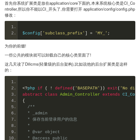
首先你系统扩展类是放在application/core下面的,本来系统核心类是CI_Co
ntroller,所以你不能以CI_开头了,你需要打开 application/config/config.php
修改：
$config
[
'subclass_prefix'
]
=
'MY_'
;
为你的前缀!
一些公共的模块就可以卸载自己的核心类里面了!
这几天读了Dilicms(轻量级的后台架构),比如说他的后台扩展类是这样
的：
<?
php 
if
(
!
defined
(
'BASEPATH'
))
exit
(
'No dire
abstract
class
Admin_Controller
extends
 CI_Cont
{
/**
  * _admin
  * 保存当前登录用户的信息
  *
  * @var object
  * @access public