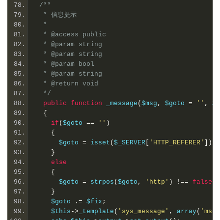
/**
  * 信息提示
  *
  * @access public
  * @param string
  * @param string
  * @param bool
  * @param string
  * @return void
  */
public
function
 _message
(
$msg
,
 $goto 
=
''
,
 $a
{
if
(
$goto 
==
''
)
{
      $goto 
=
 isset
(
$_SERVER
[
'HTTP_REFERER'
])
?
}
else
{
      $goto 
=
 strpos
(
$goto
,
'http'
)
!==
false
?
}
    $goto 
.=
 $fix
;
    $this
->
_template
(
'sys_message'
,
 array
(
'msg'