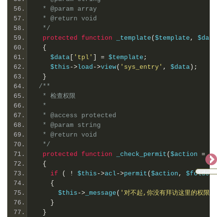
  * @param array
  * @return void
  */
protected
function
 _template
(
$template
,
 $data
{
    $data
[
'tpl'
]
=
 $template
;
    $this
->
load
->
view
(
'sys_entry'
,
 $data
);
}
/**
  * 检查权限
  *
  * @access protected
  * @param string
  * @return void
  */
protected
function
 _check_permit
(
$action 
=
''
{
if
(
!
 $this
->
acl
->
permit
(
$action
,
 $folder
)
{
      $this
->
_message
(
'对不起,你没有拜访这里的权限!
}
}