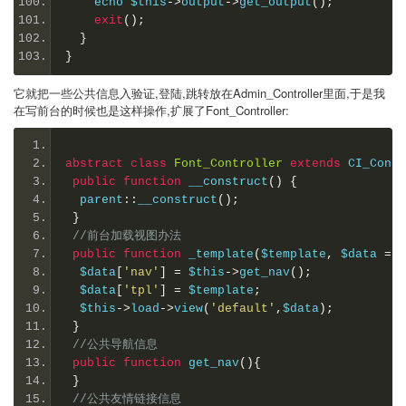
    echo $this
->
output
->
get_output
();
exit
();
}
}
它就把一些公共信息入验证,登陆,跳转放在Admin_Controller里面,于是我
在写前台的时候也是这样操作,扩展了Font_Controller:
abstract
class
Font_Controller
extends
 CI_Contr
public
function
 __construct
()
{
  parent
::
__construct
();
}
//前台加载视图办法
public
function
 _template
(
$template
,
 $data 
=
 a
  $data
[
'nav'
]
=
 $this
->
get_nav
();
  $data
[
'tpl'
]
=
 $template
;
  $this
->
load
->
view
(
'default'
,
$data
);
}
//公共导航信息
public
function
 get_nav
(){
}
//公共友情链接信息