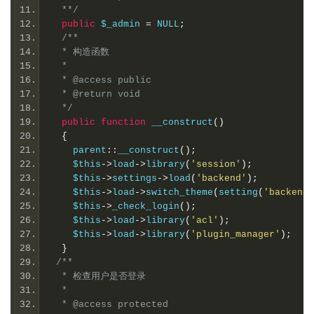
  **/
public
 $_admin 
=
 NULL
;
/**
  * 构造函数
  *
  * @access public
  * @return void
  */
public
function
 __construct
()
{
    parent
::
__construct
();
    $this
->
load
->
library
(
'session'
);
    $this
->
settings
->
load
(
'backend'
);
    $this
->
load
->
switch_theme
(
setting
(
'backend_
    $this
->
_check_login
();
    $this
->
load
->
library
(
'acl'
);
    $this
->
load
->
library
(
'plugin_manager'
);
}
/**
  * 检查用户是否登录
  *
  * @access protected