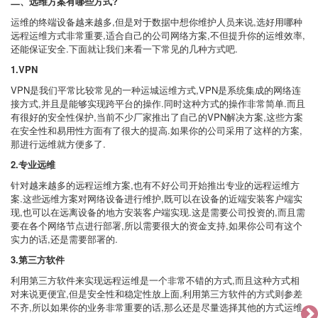
二、远维方案有哪些方式?
运维的终端设备越来越多,但是对于数据中想你维护人员来说,选好用哪种
远程运维方式非常重要,适合自己的公司网络方案,不但提升你的运维效率,
还能保证安全.下面就让我们来看一下常见的几种方式吧.
1.VPN
VPN是我们平常比较常见的一种运城运维方式,VPN是系统集成的网络连
接方式,并且是能够实现跨平台的操作.同时这种方式的操作非常简单.而且
有很好的安全性保护,当前不少厂家推出了自己的VPN解决方案,这些方案
在安全性和易用性方面有了很大的提高.如果你的公司采用了这样的方案,
那进行远维就方便多了.
2.专业远维
针对越来越多的远程运维方案,也有不好公司开始推出专业的远程运维方
案.这些远维方案对网络设备进行维护,既可以在设备的近端安装客户端实
现,也可以在远离设备的地方安装客户端实现.这是需要公司投资的,而且需
要在各个网络节点进行部署,所以需要很大的资金支持,如果你公司有这个
实力的话,还是需要部署的.
3.第三方软件
利用第三方软件来实现远程运维是一个非常不错的方式,而且这种方式相
对来说更便宜,但是安全性和稳定性放上面,利用第三方软件的方式则参差
不齐,所以如果你的业务非常重要的话,那么还是尽量选择其他的方式运维.