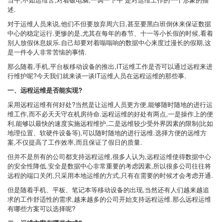
述.
对于运维人员来说,他们不但要放弃周六日,甚至要黑白班倒休来保证数据
中心的稳定运行.更惨的是,尤其在每年的春节、十一等小长假的时候,看着
别人放假休息娱乐.自己却要对着嗡嗡响的数据中心来度过漫长的假期,这
是一件令人非常苦恼的事情.
那么随着,手机,平台板移动设备的推出,IT运维工作是否可以通过远程来进
行维护呢?今天我们就来谈一谈IT运维人员在远程运维的那些事.
一、远程运维是否能实现?
采用远程运维有何好处?当然是让运维人员更方便,能够随时随地的进行运
维工作,而不必天天守在机房待命.远程运维的好处有两点,一是操作上的便
利,能够以最快的速度实施远程维护,二是远维较少受外界因素的限制(比如
地理位置、软硬件设备等),可以随时随地的进行远维.选择方便的远维方
案,不仅提高了工作效率,而且保证了假日的质量.
但并不是所有的公司都支持远程运维,很多人认为,远程运维使得数据中心
的安全性降低.安全是数据中心非常重要的考虑因素,所以很多公司往往将
远程的端口关闭,只采用本地运维的方式,只有在需要的时候才会考虑开通.
但是随着手机、平板、笔记本等移动设备的出现,当然还有人们越来越追
求的工作舒适性的需求,越来越多的公司开始支持远程运维.那么远程运维
有哪些方案可以选择呢?