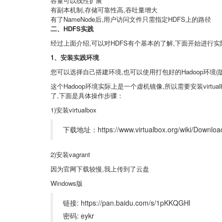
容量可以线性扩展
有副本机制,存储可靠性高,吞吐量增大
有了NameNode后,用户访问文件只需指定HDFS上的路径
二、HDFS实践
经过上面介绍,可以对HDFS有个基本的了解,下面开始进行实际
1
、安装实践环境
您可以选择自己搭建环境,也可以使用打包好的Hadoop环境(版本2
这个Hadoop环境实际上是一个虚机镜像,所以需要安装virtua
了,下面是具体操作步骤：
1)安装virtualbox
下载地址：https://www.virtualbox.org/wiki/Downloa
2)安装vagrant
因为官网下载较慢,我上传到了云盘
Windows版
链接: https://pan.baidu.com/s/1pKKQGHl
密码: eykr