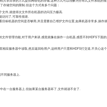
远程共享目录的方式提供网络化的存储,这种方式可以理解为分布式文件系统的雏
破了存储空间的限制.但这个方式有多个问题：
个文件,就使得次文件所在机器的访问压力极高.
访问了,可靠性很差.
看目标机器的空间是否够用,并且需要自己维护文件位置,如果机器非常多,操作
的文件管理功能,对于用户来讲,感觉就像在操作一台机器,感受不到HDFS下面
负责从底层相应服务器中读取,然后返回给用户,这样用户只需和HDFS打交道,不关心这
到不同服务器上.
中在一台服务器上.但如果某台服务器坏了,文件就读不全了.