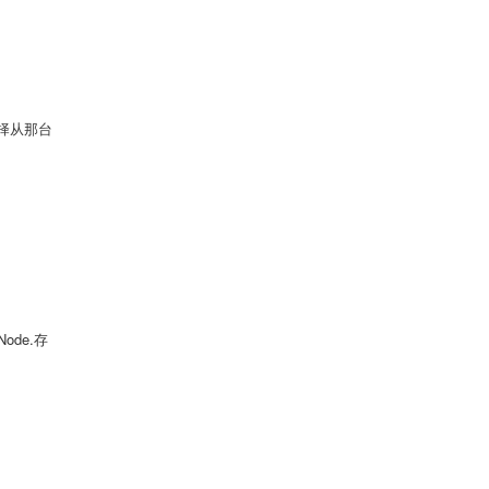
择从那台
de.存