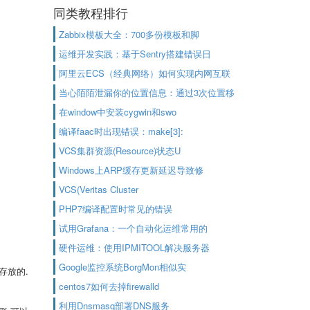
同类教程排行
Zabbix模板大全：700多份模板和脚
运维开发实践：基于Sentry搭建错误日
阿里云ECS（经典网络）如何实现内网互联
当心陌陌泄漏你的位置信息：通过3次位置移
在window中安装cygwin和swo
编译faac时出现错误：make[3]:
VCS集群资源(Resource)状态U
Windows上ARP缓存更新延迟导致修
VCS(Veritas Cluster
PHP7编译配置时常见的错误
试用Grafana：一个自动化运维常用的
硬件运维：使用IPMITOOL解决服务器
Google监控系统BorgMon相似实
存放的.
centos7如何去掉firewalld
利用Dnsmasq部署DNS服务