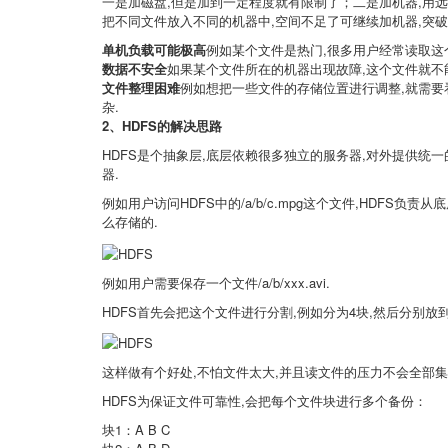
一是加磁盘,但是加到一定程度就有限制了；二是加机器,用
把不同文件放入不同的机器中,空间不足了可继续加机器,突
单机负载可能极高
例如某个文件是热门,很多用户经常读取这
数据不安全
如果某个文件所在的机器出现故障,这个文件就不能
文件整理困难
例如想把一些文件的存储位置进行调整,就需要
杂.
2、HDFS
的解决思路
HDFS是个抽象层,底层依赖很多独立的服务器,对外提供统一
器.
例如用户访问HDFS中的/a/b/c.mpg这个文件,HDFS
么存储的.
例如用户需要保存一个文件/a/b/xxx.avi.
HDFS首先会把这个文件进行分割,例如分为4块,然后分别放
这样做有个好处,不怕文件太大,并且读文件的压力不会全部集
HDFS为保证文件可靠性,会把每个文件块进行多个备份：
块1：A B C