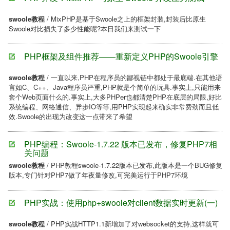
swoole教程
/ MixPHP是基于Swoole之上的框架封装,封装后比原生
Swoole对比损失了多少性能呢?本日我们来测试一下
PHP框架及组件推荐——重新定义PHP的Swoole引擎
swoole教程
/ 一直以来,PHP在程序员的鄙视链中都处于最底端.在其他语
言如C、C++、Java程序员严重,PHP就是个简单的玩具.事实上,只能用来
套个Web页面什么的.事实上,大多PHPer也都清楚PHP在底层的局限,好比
系统编程、网络通信、异步IO等等,用PHP实现起来确实非常费劲而且低
效.Swoole的出现为改变这一点带来了希望
PHP编程：Swoole-1.7.22 版本已发布，修复PHP7相
关问题
swoole教程
/ PHP教程swoole-1.7.22版本已发布,此版本是一个BUG修复
版本,专门针对PHP7做了年夜量修改,可完美运行于PHP7环境
PHP实战：使用php+swoole对client数据实时更新(一)
swoole教程
/ PHP实战HTTP1.1新增加了对websocket的支持,这样就可